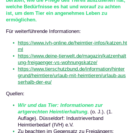
beraten, wie die Pflege des Tieres auszusehen hat,
welche Bedürfnisse es hat und worauf zu achten
ist, um dem Tier ein angenehmes Leben zu
ermöglichen.
Für weiterführende Informationen:
https://www.ivh-online.de/heimtier-infos/katzen.ht
ml
https://www.deine-tierwelt.de/magazin/katzenhalt
ung-freigaenger-vs-wohnungskatze/
https://www.tierschutzbund.de/information/hinter
grund/heimtiere/urlaub-mit-heimtieren/urlaub-aus
serhalb-der-eu/
Quellen:
Wir und das Tier: Informationen zur
artgerechten Heimtierhaltung
. (o. J.). (1.
Auflage). Düsseldorf: Industrieverband
Heimtierbedarf (IVH) e.V.
Zu beachten im Gegensatz zu Freigängern: